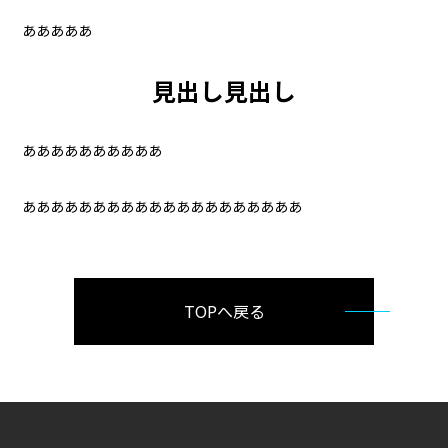
事業所
あああああ
採用情報
見出し見出し
お問い合わせ
ああああああああああ
個人情報保護方針
ああああああああああああああああああああ
環境方針
一般事業主行動計画
TOPへ戻る